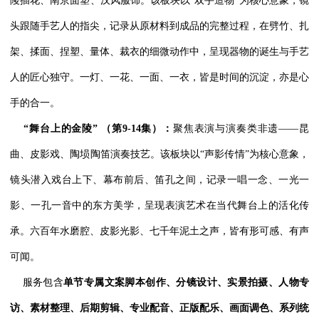
陵插花、南京面塑、汉风服饰。该板块以“双手造物”为核心意象，镜
头跟随手艺人的指尖，记录从原材料到成品的完整过程，在劈竹、扎
架、揉面、捏塑、量体、裁衣的细微动作中，呈现器物的诞生与手艺
人的匠心独守。一灯、一花、一面、一衣，皆是时间的沉淀，亦是心
手的合一。
“舞台上的金陵” （第9-14集）：
聚焦表演与演奏类非遗——昆
曲、皮影戏、陶埙陶笛演奏技艺。该板块以“声影传情”为核心意象，
镜头潜入戏台上下、幕布前后、笛孔之间，记录一唱一念、一光一
影、一孔一音中的东方美学，呈现表演艺术在当代舞台上的活化传
承。六百年水磨腔、皮影光影、七千年泥土之声，皆有形可感、有声
可闻。
服务包含
单节专属文案脚本创作、分镜设计、实景拍摄、人物专
访、素材整理、后期剪辑、专业配音、正版配乐、画面调色、系列统