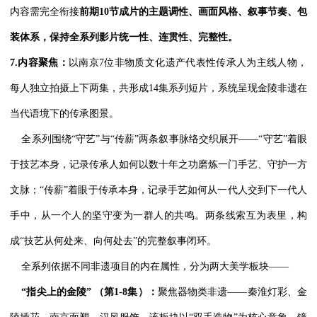
内容需完全衔接
前期10节成片的主题调性、画面风格、叙事节奏、包
装体系，保持全系列影片统一性、连贯性、完整性。
7.
内容聚焦：
以南京7位非物质文化遗产代表性传承人为主线人物，
每人独立拍摄上下两集，共形成14集系列短片，系统呈现金陵非遗在
当代语境下的传承图景。
全系列围绕“守艺”与“传薪”两条叙事脉络交织展开——“守艺”着眼
于技艺本身，记录传承人如何以数十年之功磨炼一门手艺、守护一方
文脉；“传薪”着眼于传承本身，记录手艺如何从一代人交到下一代人
手中，从一个人的坚守变为一群人的共鸣。两条线索互为表里，构
成“技艺从何处来、向何处去”的完整叙事闭环。
全系列依据不同非遗项目的内在属性，分为两大美学板块——
“指尖上的金陵” （第1-8集）：
聚焦器物类非遗——秦淮灯彩、金