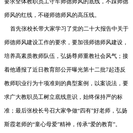
要求全体教职员工守牢师德师风的底线，不踩师德
师风的红线，不碰师德师风的高压线。
首先张校长带大家学习了党的二十大报告中关于
师德师风建设工作的要求，要加强师德师风建设，
培养高素质教师队伍，弘扬尊师重教社会风气；接
着他通报了近日教育部公开曝光第十二批7起违反
教师职业行为十项准则的典型案例，以案说法，要
求广大教职员工树立底线意识，始终保持严的标
准；最后张校长号召大家争做“四有”好老师，弘扬
斯霞老师的“童心母爱”精神，传承“爱的教育”。