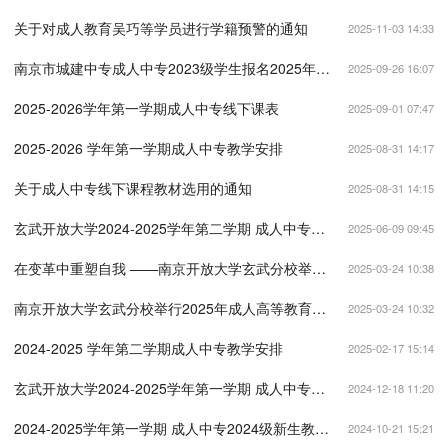
关于对成人教育吴巧等学员进行学籍预警的通知
2025-11-03 14:33
南京市城建中专成人中专2023级学生报名2025年中职学考和2026年中职职教高考情况公示
2025-09-26 16:07
2025-2026学年第一学期成人中专线下课表
2025-09-01 07:47
2025-2026 学年第一学期成人中专教学安排
2025-08-31 14:17
关于成人中专线下课程教材选用的通知
2025-08-31 14:15
玄武开放大学2024-2025学年第二学期 成人中专期末考试通知
2025-06-09 09:45
在变革中重塑自我 ——南京开放大学玄武分校举行2025年成人高等教育开学第一课
2025-03-24 10:38
南京开放大学玄武分校举行2025年成人高等教育开学典礼
2025-03-24 10:32
2024-2025 学年第二学期成人中专教学安排
2025-02-17 15:14
玄武开放大学2024-2025学年第一学期 成人中专期末考试通知
2024-12-18 11:20
2024-2025学年第一学期 成人中专2024级新生教学安排
2024-10-21 15:21