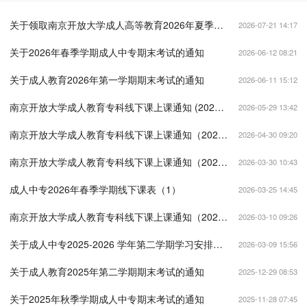
关于领取南京开放大学成人高等教育2026年夏季批次毕业证书的通知
2026-07-21 14:17
关于2026年春季学期成人中专期末考试的通知
2026-06-12 08:21
关于成人教育2026年第一学期期末考试的通知
2026-06-11 15:12
南京开放大学成人教育专科线下课上课通知 (2026年6月)
2026-05-29 13:42
南京开放大学成人教育专科线下课上课通知（2026年5月）
2026-04-30 09:20
南京开放大学成人教育专科线下课上课通知（2026年4月）
2026-03-30 10:43
成人中专2026年春季学期线下课表（1）
2026-03-25 14:45
南京开放大学成人教育专科线下课上课通知（2026年3月）
2026-03-10 09:26
关于成人中专2025-2026 学年第二学期学习安排的通知
2026-03-09 15:56
关于成人教育2025年第二学期期末考试的通知
2025-12-29 08:53
关于2025年秋季学期成人中专期末考试的通知
2025-11-28 07:45